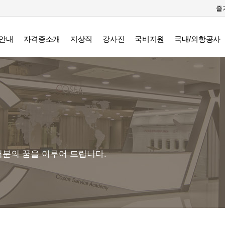
즐
안내
자격증소개
지상직
강사진
국비지원
국내/외항공사
분의 꿈을 이루어 드립니다.