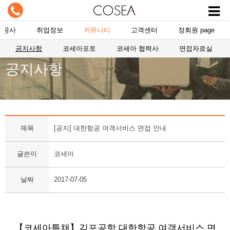
항공사
취업정보
커뮤니티
고객센터
정회원 page
공지사항
코세아포토
코세아 협력사
면접자료실
공지사항
제목
[공지] 대한항공 여객서비스 면접 안내
글쓴이
코세아
날짜
2017-07-05
【코세아특채】김포공항 대한항공 여객서비스 면