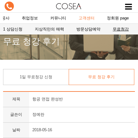
항공사
취업정보
커뮤니티
고객센터
정회원 page
1:1 상담신청
지상직만의 매력
방문상담예약
무료청강
무료 청강 후기
1일 무료청강 신청
무료 청강 후기
제목
항공 면접 완성반
글쓴이
정예란
날짜
2018-05-16