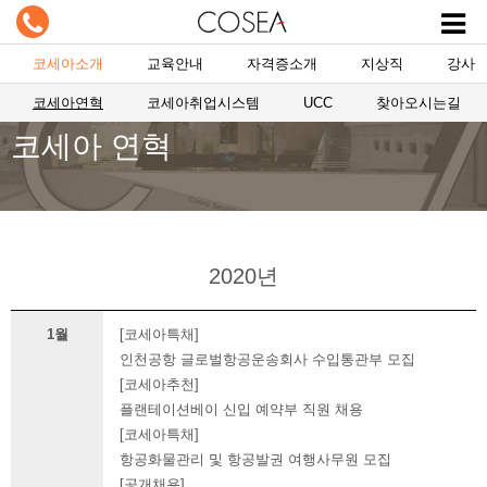
코세아소개
교육안내
자격증소개
지상직
강사
코세아연혁
코세아취업시스템
UCC
찾아오시는길
코세아 연혁
2020년
1월
[코세아특채]
인천공항 글로벌항공운송회사 수입통관부 모집
[코세아추천]
플랜테이션베이 신입 예약부 직원 채용
[코세아특채]
항공화물관리 및 항공발권 여행사무원 모집
[공개채용]