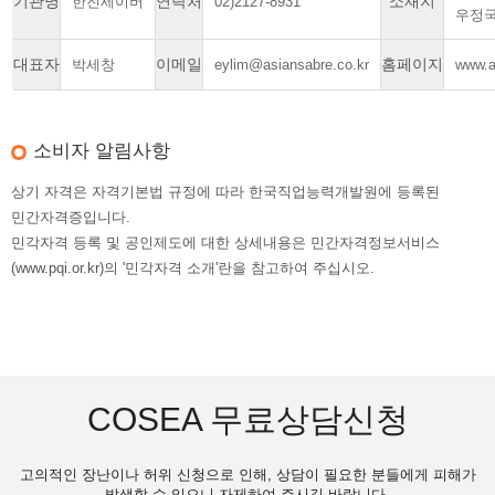
기관명
연락처
소재지
한진세이버
02)2127-8931
우정
대표자
이메일
홈페이지
박세창
eylim@asiansabre.co.kr
www.a
소비자 알림사항
상기 자격은 자격기본법 규정에 따라 한국직업능력개발원에 등록된
민간자격증입니다.
민각자격 등록 및 공인제도에 대한 상세내용은 민간자격정보서비스
(www.pqi.or.kr)의 '민각자격 소개'란을 참고하여 주십시오.
COSEA 무료상담신청
고의적인 장난이나 허위 신청으로 인해, 상담이 필요한 분들에게 피해가
발생할 수 있으니 자제하여 주시길 바랍니다.