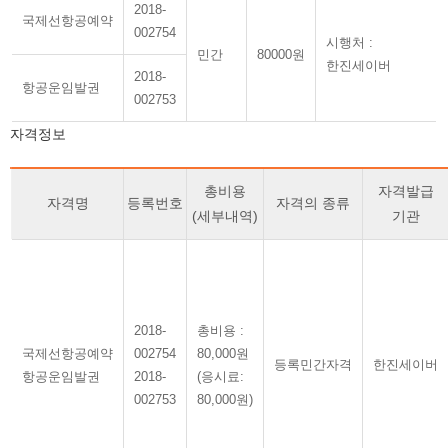
2018-
국제선항공예약
002754
시행처 :
민간
80000원
한진세이버
2018-
항공운임발권
002753
자격정보
총비용
자격발급
자격명
등록번호
자격의 종류
(세부내역)
기관
2018-
총비용 :
국제선항공예약
002754
80,000원
등록민간자격
한진세이버
항공운임발권
2018-
(응시료:
002753
80,000원)