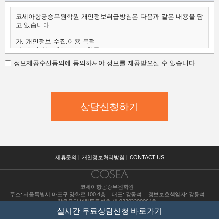
코세아항공승무원학원 개인정보취급방침은 다음과 같은 내용을 담
고 있습니다.
가. 개인정보 수집,이용 목적
나. 수집하는 개인정보의 항목
다. 개인정보의 보유 및 이용 기간
정보제공수신동의에 동의하셔야 정보를 제공받으실 수 있습니다.
가.개인정보 수집,이용 목적
코세아항공승무원학원은 수집한 개인정보를 다음의 목적을 위해
활용합니다.
코세아항공승무원학원은 다음과 같은 방법으로 개인정보를 수집합
니다.
- 홈페이지 내 상담신청(입학문의, 상담신청)
- 과정문의에 대한 학과담당자들의 전화 및 이메일 상담
- 신규 서비스(강좌) 개발 및 특화, 이벤트 등 광고성 정보 전달
나.수집하는 개인정보의 항목
코세아항공승무원학원은 고객님의 온라인상담(입학문의, 상담신
제휴문의
|
개인정보처리방침
|
CONTACT US
청)을 위해
개인정보를 아래와 같이 수집하고 있습니다.
코세아항공승무원학원
- 이름, 핸드폰, 이메일, 직업, 나이 기록
주소: 서울특별시 마포구 양화로 100 4층
대표: 강동석
정보보호책임자: 강동석
다.개인정보의 보유 및 이용 기간
학원운영설립등록번호 제 02202200064호
원칙적으로 개인정보 수집 및 이용목적이 달성된 후에는 해당 정보
수강료 조회
실시간 무료상담신청 바로가기
를 지체
copyright(c) COSEA all right reserved.