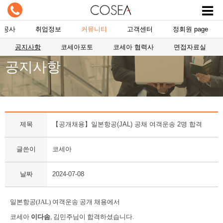
항공사
취업정보
커뮤니티
고객센터
정회원 page
공지사항
코세아포토
코세아 협력사
면접자료실
공지사항
제목
【공개채용】일본항공(JAL) 공채 여객운송 2명 합격
글쓴이
코세아
날짜
2024-07-08
일본항공(JAL) 여객운송
공개
채용에서
코세아
이다솜
, 김민주
님
이 합격하셨습니다. ​