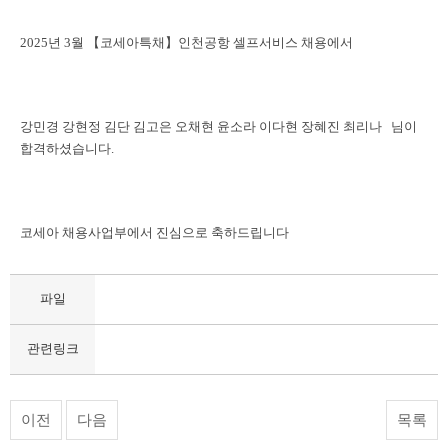
2025년 3월
【코세아특채】인천공항 셀프서비스
채용에서
강민경 강현정 김단 김고은 오채현 윤소라 이다현 장혜진 최리나 님이
합격하셨습니다. ​
코세아 채용사업부에서 진심으로 축하드립니다
파일
관련링크
이전
다음
목록