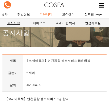
항공사
취업정보
커뮤니티
고객센터
정회원 page
공지사항
코세아포토
코세아 협력사
면접자료실
공지사항
제목
【코세아특채】인천공항 셀프서비스 9명 합격
글쓴이
코세아
날짜
2025-04-09
【코세아특채】인천공항 셀프서비스 9명 합격