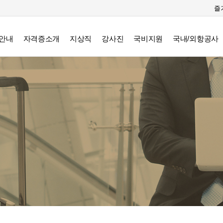
즐
안내
자격증소개
지상직
강사진
국비지원
국내/외항공사