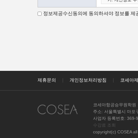
나. 수집하는 
정보제공수신동의에 동의하셔야 정보를 제공
다. 개인정보의 
가.개인정보 수
코세아항공승무원
코세아항공승무원
- 홈페이지 내 
- 과정문의에 
- 신규 서비스(
나.수집하는 개
제휴문의
|
개인정보처리방침
|
코세아
코세아항공승무원
개인정보를 아래
- 이름, 핸드폰,
코세아항공승무원학원
다.개인정보의 
주소: 서울특별시 마포구
원칙적으로 개인
사업자 등록번호: 369-95
수강료 조회
없이 파기합니
copyright(c) COSEA all 