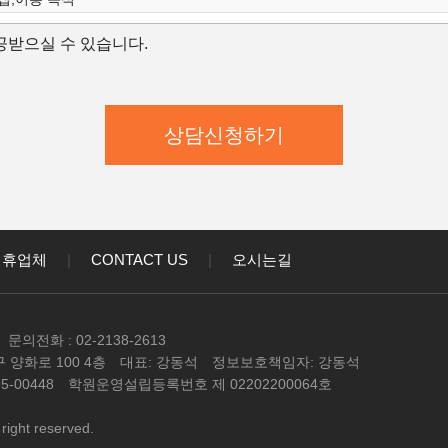
개인정보의 항목
받으실 수 있습니다.
보유 및 이용 기간
집,이용 목적
학원은 수집한 개인정보를 다음의 목적을 위해 활용합니다.
학원은 다음과 같은 방법으로 개인정보를 수집합니다.
상담신청(입학문의, 상담신청)
대한 학과담당자들의 전화 및 이메일 상담
강좌) 개발 및 특화, 이벤트 등 광고성 정보 전달
인정보의 항목
제휴업체
|
CONTACT US
|
오시는길
학원은 고객님의 온라인상담(입학문의, 상담신청)을 위해
와 같이 수집하고 있습니다.
 이메일, 직업, 나이 기록
문의전화 : 02-2138-2613
보유 및 이용 기간
 양화로 100 4층
대표: 강동석
정보보호책임자: 강동석
정보 수집 및 이용목적이 달성된 후에는 해당 정보를 지체
-00448
학원운영설립등록번호 제 02202200064호
다
right reserved.