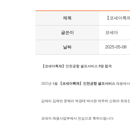
제목
【코세아특채
글쓴이
코세아
날짜
2025-05-08
【코세아특채】인천공항 셀프서비스 8명 합격
2025년 4월
【코세아특채】인천공항 셀프서비스
채용에
김애리 김예빈 문해리 박경태 박서완 박주하 신희라 최유진
코세아 채용사업부에서 진심으로 축하드립니다