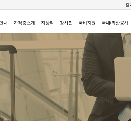
즐
안내
자격증소개
지상직
강사진
국비지원
국내/외항공사