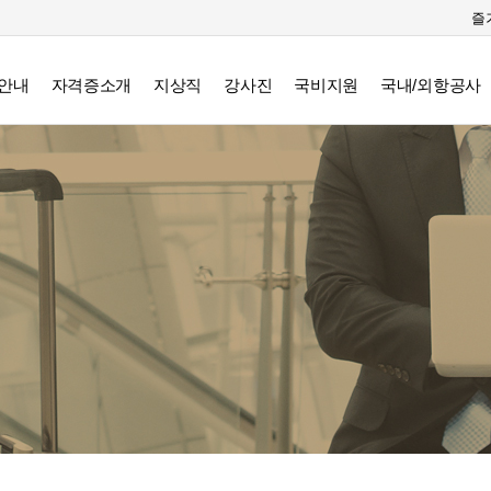
즐
안내
자격증소개
지상직
강사진
국비지원
국내/외항공사