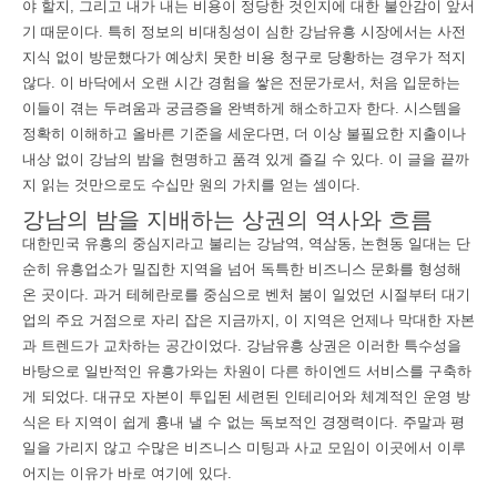
야 할지, 그리고 내가 내는 비용이 정당한 것인지에 대한 불안감이 앞서
기 때문이다. 특히 정보의 비대칭성이 심한 강남유흥 시장에서는 사전
지식 없이 방문했다가 예상치 못한 비용 청구로 당황하는 경우가 적지
않다. 이 바닥에서 오랜 시간 경험을 쌓은 전문가로서, 처음 입문하는
이들이 겪는 두려움과 궁금증을 완벽하게 해소하고자 한다. 시스템을
정확히 이해하고 올바른 기준을 세운다면, 더 이상 불필요한 지출이나
내상 없이 강남의 밤을 현명하고 품격 있게 즐길 수 있다. 이 글을 끝까
지 읽는 것만으로도 수십만 원의 가치를 얻는 셈이다.
강남의 밤을 지배하는 상권의 역사와 흐름
대한민국 유흥의 중심지라고 불리는 강남역, 역삼동, 논현동 일대는 단
순히 유흥업소가 밀집한 지역을 넘어 독특한 비즈니스 문화를 형성해
온 곳이다. 과거 테헤란로를 중심으로 벤처 붐이 일었던 시절부터 대기
업의 주요 거점으로 자리 잡은 지금까지, 이 지역은 언제나 막대한 자본
과 트렌드가 교차하는 공간이었다. 강남유흥 상권은 이러한 특수성을
바탕으로 일반적인 유흥가와는 차원이 다른 하이엔드 서비스를 구축하
게 되었다. 대규모 자본이 투입된 세련된 인테리어와 체계적인 운영 방
식은 타 지역이 쉽게 흉내 낼 수 없는 독보적인 경쟁력이다. 주말과 평
일을 가리지 않고 수많은 비즈니스 미팅과 사교 모임이 이곳에서 이루
어지는 이유가 바로 여기에 있다.