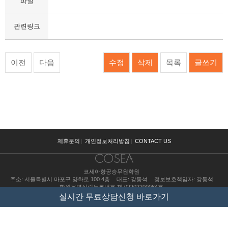
파일
관련링크
이전
다음
수정
삭제
목록
글쓰기
제휴문의
|
개인정보처리방침
|
CONTACT US
코세아항공승무원학원
주소: 서울특별시 마포구 양화로 100 4층
대표: 강동석
정보보호책임자: 강동석
학원운영설립등록번호 제 02202200064호
수강료 조회
실시간 무료상담신청 바로가기
copyright(c) COSEA all right reserved.
pc버전보기