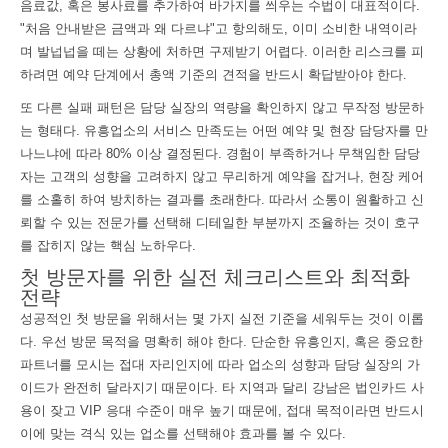
음료값, 혹은 봉사료를 추가하여 바가지를 씌우는 수법이 대표적이다.
"처음 안내받은 금액과 왜 다르냐"고 항의해도, 이미 소비한 내역이라
며 발넙넙을 떼는 상황에 처하면 구제받기 어렵다. 이러한 리스크를 피
하려면 예약 단계에서 총액 기준의 견적을 반드시 확답받아야 한다.
또 다른 실패 패턴은 담당 실장의 역량을 확인하지 않고 무작정 방문하
는 형태다. 유흥업소의 서비스 만족도는 어떤 예약 및 현장 담당자를 만
나느냐에 따라 80% 이상 결정된다. 경험이 부족하거나 무책임한 담당
자는 고객의 성향을 고려하지 않고 무리하게 예약을 잡거나, 현장 케어
를 소홀히 하여 방치하는 결과를 초래한다. 따라서 소통이 원활하고 신
뢰할 수 있는 전문가를 선택해 디테일한 부분까지 조율하는 것이 호구
를 잡히지 않는 핵심 노하우다.
첫 방문자를 위한 실전 체크리스트와 최적화
전략
성공적인 첫 방문을 위해서는 몇 가지 실전 기준을 세워두는 것이 이롭
다. 우선 방문 목적을 명확히 해야 한다. 단순한 유흥인지, 혹은 중요한
파트너를 모시는 접대 자리인지에 따라 업소의 성향과 담당 실장의 가
이드가 완전히 달라지기 때문이다. 타 지역과 달리 강남은 법인카드 사
용이 잦고 VIP 응대 수준이 매우 높기 때문에, 접대 목적이라면 반드시
이에 맞는 격식 있는 업소를 선택해야 효과를 볼 수 있다.